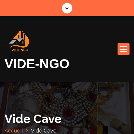
A
l
l
e
r
a
u
c
VIDE-NGO
o
n
t
e
n
u
Vide Cave
Accueil
Vide Cave